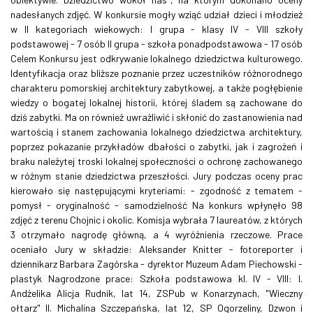
nadesłanych zdjęć. W konkursie mogły wziąć udział dzieci i młodzież
w II kategoriach wiekowych: I grupa - klasy IV - VIII szkoły
podstawowej - 7 osób II grupa - szkoła ponadpodstawowa - 17 osób
Celem Konkursu jest odkrywanie lokalnego dziedzictwa kulturowego.
Identyfikacja oraz bliższe poznanie przez uczestników różnorodnego
charakteru pomorskiej architektury zabytkowej, a także pogłębienie
wiedzy o bogatej lokalnej historii, której śladem są zachowane do
dziś zabytki. Ma on również uwrażliwić i skłonić do zastanowienia nad
wartością i stanem zachowania lokalnego dziedzictwa architektury,
poprzez pokazanie przykładów dbałości o zabytki, jak i zagrożeń i
braku należytej troski lokalnej społeczności o ochronę zachowanego
w różnym stanie dziedzictwa przeszłości. Jury podczas oceny prac
kierowało się następującymi kryteriami: - zgodność z tematem -
pomysł - oryginalność - samodzielność Na konkurs wpłynęło 98
zdjęć z terenu Chojnic i okolic. Komisja wybrała 7 laureatów, z których
3 otrzymało nagrodę główną, a 4 wyróżnienia rzeczowe. Prace
oceniało Jury w składzie: Aleksander Knitter - fotoreporter i
dziennikarz Barbara Zagórska - dyrektor Muzeum Adam Piechowski -
plastyk Nagrodzone prace: Szkoła podstawowa kl. IV - VIII: I.
Andżelika Alicja Rudnik, lat 14, ZSPub w Konarzynach, "Wieczny
ołtarz" II. Michalina Szczepańska, lat 12, SP Ogorzeliny, Dzwon i