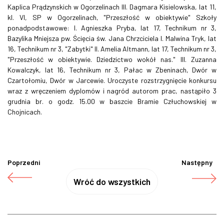
Kaplica Prądzynskich w Ogorzelinach III. Dagmara Kisielowska, lat 11,
kl. VI, SP w Ogorzelinach, "Przeszłość w obiektywie" Szkoły
ponadpodstawowe: I. Agnieszka Pryba, lat 17, Technikum nr 3,
Bazylika Mniejsza pw. Ścięcia św. Jana Chrzciciela I. Malwina Tryk, lat
16, Technikum nr 3, "Zabytki" II. Amelia Altmann, lat 17, Technikum nr 3,
"Przeszłość w obiektywie. Dziedzictwo wokół nas." III. Zuzanna
Kowalczyk, lat 16, Technikum nr 3, Pałac w Zbeninach, Dwór w
Czartołomiu, Dwór w Jarcewie. Uroczyste rozstrzygnięcie konkursu
wraz z wręczeniem dyplomów i nagród autorom prac, nastąpiło 3
grudnia br. o godz. 15.00 w baszcie Bramie Człuchowskiej w
Chojnicach.
Poprzedni
Następny
Wróć do wszystkich