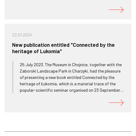
22.01.2024
New publication entitled "Connected by the
heritage of Lukomia"
25 July 2023. The Museum in Chojnice, together with the
Zaborski Landscape Park in Charzyki, had the pleasure
of presenting a new book entitled Connected by the
heritage of Łukomia, which is a material trace of the
popular-scientific seminar organised on 23 September
2022 as part of the jubilee celebrations of 100 years of
the Chojnice Sailing Club in Charzykowy 1922 - 2022.