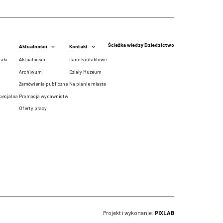
Ścieżka wiedzy
Dziedzictwo
Aktualności
Kontakt
tała
Aktualności
Dane kontaktowe
Archiwum
Działy Muzeum
Zamówienia publiczne
Na planie miasta
pecjalna
Promocja wydawnictw
Oferty pracy
Projekt i wykonanie:
PIXLAB