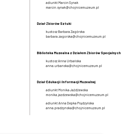
adiunkt Marcin Synak
marcin.synak@chojnicemuzeum.pl
Dział Zbiorów Sztuki
kustosz Barbara Zagórska
barbara.zagorska@chojnicemuzeum.pl
Biblioteka Muzealna z Działem Zbiorów Specjalnych
kustosz Anna Urbańska
anna.urbanska@chojnicemuzeum.pl
Dział Edukacji i Informacji Muzealnej
adiunkt Monika Jażdżewska
monika.jazdzewska@chojnicemuzeum.pl
adiunkt Anna Depka Prądzyńska
anna.pradzynska@chojnicemuzeum.pl