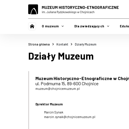
O muzeum
Dla zwiedzających
Eduk
Strona główna
Kontakt
Działy Muzeum
Działy Muzeum
Muzeum Historyczno-Etnograficzne w Choj
ul. Podmurna 15, 89-600 Chojnice
muzeum@chojnicemuzeum.pl
Dyrektor Muzeum
Marcin Synak
marcin.synak@chojnicemuzeum.pl