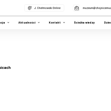
J. Chełmowski Online
muzeum@chojnicemuz
acja
Aktualności
Kontakt
Ścieżka wiedzy
Dzie
nicach