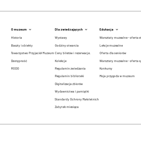
O muzeum
Dla zwiedzających
Edukacja
Historia
Wystawy
Warsztaty muzealne - oferta s
Baszty i obiekty
Godziny otwarcia
Lekcje muzealne
Towarzystwo Przyjaciół Muzeum
Ceny biletów i rezerwacje.
Oferta dla seniorów
Dostępność
Kolekcje
Warsztaty muzealne - oferta s
RODO
Regulamin zwiedzania
Konkursy
Regulamin biblioteki
Moja przygoda w muzeum
Digitalizacja zbiorów
Wydawnictwa i pamiątki
Standardy Ochrony Małoletnich
Zabytek miesiąca