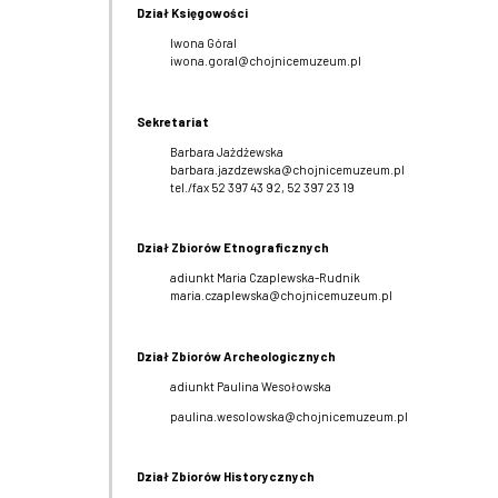
Dział Księgowości
Iwona Góral
iwona.goral@chojnicemuzeum.pl
Sekretariat
Barbara Jażdżewska
barbara.jazdzewska@chojnicemuzeum.pl
tel./fax 52 397 43 92, 52 397 23 19
Dział Zbiorów Etnograficznych
adiunkt Maria Czaplewska-Rudnik
maria.czaplewska@chojnicemuzeum.pl
Dział Zbiorów Archeologicznych
adiunkt Paulina Wesołowska
paulina.wesolowska@chojnicemuzeum.pl
Dział Zbiorów Historycznych