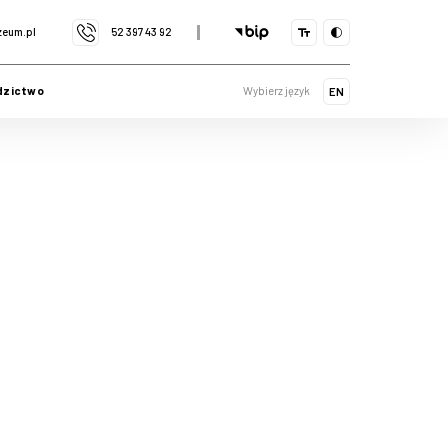
eum.pl
52 397 43 92
Wybierz język
dzictwo
EN