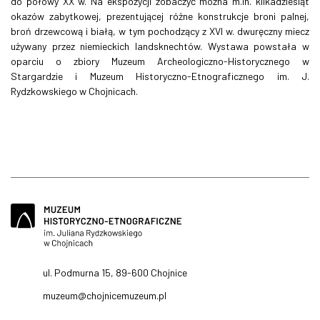
do połowy XX w. Na ekspozycji zobaczyć można m.in. kilkadziesiąt
okazów zabytkowej, prezentującej różne konstrukcje broni palnej,
broń drzewcową i białą, w tym pochodzący z XVI w. dwuręczny miecz
używany przez niemieckich landsknechtów. Wystawa powstała w
oparciu o zbiory Muzeum Archeologiczno-Historycznego w
Stargardzie i Muzeum Historyczno-Etnograficznego im. J.
Rydzkowskiego w Chojnicach.
ul. Podmurna 15, 89-600 Chojnice
muzeum@chojnicemuzeum.pl